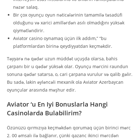
nəzər salaq.
Bir çox oyunçu oyun nəticələrinin tamamilə təsadüfi
olduğunu və xarici amillərdən asılı olmadığını yüksək
qiymətləndirir.
Aviator casino oynamaq üçün ilk addım,” “bu
platformlardan birinə qeydiyyatdan keçməkdir.
Təyyarə nə qədər uzun müddət uçuşda olarsa, bahis
çarpanı bir u qədər yüksək olar. Oyunçu mərcini raundun
sonuna qədər satarsa, o, cari çarpana vurulur və qalib gəlir.
Bu sadə, lakin əyləncəli mexanik ola Aviator Azerbaycan
oyunçular arasında məşhur edir.
Aviator ‘u En Iyi Bonuslarla Hangi
Casinolarda Bulabilirim?
Özünüzü qırmızıya keçməkdən qorumaq üçün birinci mərc
2. 00 əmsalı ilə bağlanır, çünki qazanc ikinci mərcdən