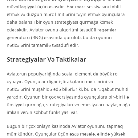
müvəffəqiyyət üçün əsasdır. Hər mərc sessiyasını təhlil
etmək və düzgün mərc limitlərini təyin etmək oyunçulara
daha balanslı bir oyun strategiyası qurmağa kömək
edəcəkdir. Aviator oyunu alqoritmi təsadüfi rəqəmlər
generatoru (RNG) əsasında qurulub, bu da oyunun
nəticələrini tamamilə təsadüfi edir.
Strategiyalar Və Taktikalar
Aviatorun populyarlığında sosial element də böyük rol
oynayır. Oyunçular digər iştirakçıların mərclərini və
nəticələrini müşahidə edə bilərlər ki, bu da rəqabət mühiti
yaradır. Oyunun bir çox versiyasında oyunçulara bir-biri ilə
ünsiyyət qurmağa, strategiyaları və emosiyaları paylaşmağa
imkan verən söhbət funksiyası var.
Bugün bir çox onlayn kazinoda Aviator oyununu tapmaq
mümkündür. Oyunçular üçün əsas məsələ, əlində yüksək