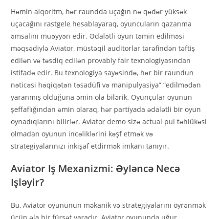
Həmin alqoritm, hər raundda uçağın nə qədər yüksək
uçacağını rastgele hesablayaraq, oyuncuların qazanma
əmsalını müəyyən edir. Ədalətli oyun təmin edilməsi
məqsədiylə Aviator, müstəqil auditorlar tərəfindən təftiş
edilən və təsdiq edilən provably fair texnologiyasından
istifadə edir. Bu texnologiya sayəsində, hər bir raundun
nəticəsi həqiqətən təsadüfi və manipulyasiya” “edilmədən
yaranmış olduğuna əmin ola bilərik. Oyunçular oyunun
şeffaflığından əmin olaraq, hər partiyada ədalətli bir oyun
oynadıqlarını bilirlər. Aviator demo sizə actual pul təhlükəsi
olmadan oyunun incəliklərini kəşf etmək və
strategiyalarınızı inkişaf etdirmək imkanı tanıyır.
Aviator Iş Mexanizmi: Əyləncə Necə
Işləyir?
Bu, Aviator oyununun məkanik və strategiyalarını öyrənmək
üçün əla bir fürsət yaradır. Aviator oyununda uğur