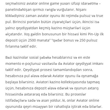
seçməlisiniz aviator online game yuxarı üfüqi idarəetmə –
panelindəNişan qırmızı rənglə vurğulanır. Nişanı
kliklədiyiniz zaman aviator oyunu iki rejimdə pulsuz və true
pul. Birincisi portalın bütün ziyarətçiləri üçün, ikincisi isə
yalnız qeydiyyatdan keçmiş kazino müştəriləri üçün
əlçatandır. Xoş gəldin bonusunun bir hissəsi kimi Pin-Up ilk
depozit üçün 2500 manata” “qədər bonus və 250 pulsuz
fırlanma təklif edir.
Bəzi kazinolar sosial şəbəkə hesablarınız və en este
momento e-poçtunuz vasitəsilə də Aviator qeydiyyat imkanı
təklif edir. Qeydiyyat prosesi tamamlandıqdan sonra,
hesabınıza pul əlavə edərək Aviator oyunu ilə oynamağa
başlaya bilərsiniz. Aviatori kazino kolleksiyasında tapmaq
üçün, hesabınıza depozit əlavə edərək və oyunun axtarış
hissəsində axtararaq edə bilərsiniz. Bu proseslər
istifadəçilərə sadə və asan yoldur, ki, onlar Aviator online
oyununda qeyri-müəyyən bir rahatlıqla iştirak edə bilərlər.