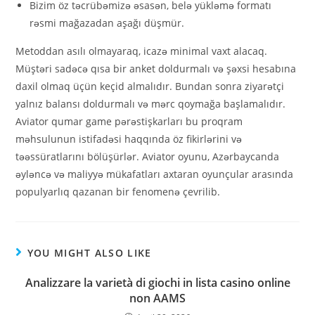
Bizim öz təcrübəmizə əsasən, belə yükləmə formatı
rəsmi mağazadan aşağı düşmür.
Metoddan asılı olmayaraq, icazə minimal vaxt alacaq.
Müştəri sadəcə qısa bir anket doldurmalı və şəxsi hesabına
daxil olmaq üçün keçid almalıdır. Bundan sonra ziyarətçi
yalnız balansı doldurmalı və mərc qoymağa başlamalıdır.
Aviator qumar game pərəstişkarları bu proqram
məhsulunun istifadəsi haqqında öz fikirlərini və
təəssüratlarını bölüşürlər. Aviator oyunu, Azərbaycanda
əyləncə və maliyyə mükafatları axtaran oyunçular arasında
populyarlıq qazanan bir fenomenə çevrilib.
YOU MIGHT ALSO LIKE
Analizzare la varietà di giochi in lista casino online
non AAMS