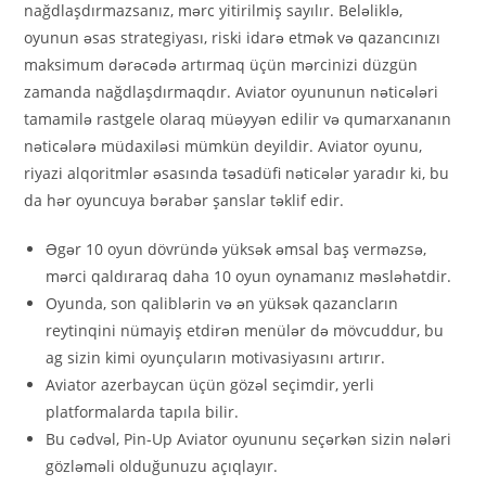
nağdlaşdırmazsanız, mərc yitirilmiş sayılır. Beləliklə,
oyunun əsas strategiyası, riski idarə etmək və qazancınızı
maksimum dərəcədə artırmaq üçün mərcinizi düzgün
zamanda nağdlaşdırmaqdır. Aviator oyununun nəticələri
tamamilə rastgele olaraq müəyyən edilir və qumarxananın
nəticələrə müdaxiləsi mümkün deyildir. Aviator oyunu,
riyazi alqoritmlər əsasında təsadüfi nəticələr yaradır ki, bu
da hər oyuncuya bərabər şanslar təklif edir.
Əgər 10 oyun dövründə yüksək əmsal baş verməzsə,
mərci qaldıraraq daha 10 oyun oynamanız məsləhətdir.
Oyunda, son qaliblərin və ən yüksək qazancların
reytinqini nümayiş etdirən menülər də mövcuddur, bu
ag sizin kimi oyunçuların motivasiyasını artırır.
Aviator azerbaycan üçün gözəl seçimdir, yerli
platformalarda tapıla bilir.
Bu cədvəl, Pin-Up Aviator oyununu seçərkən sizin nələri
gözləməli olduğunuzu açıqlayır.