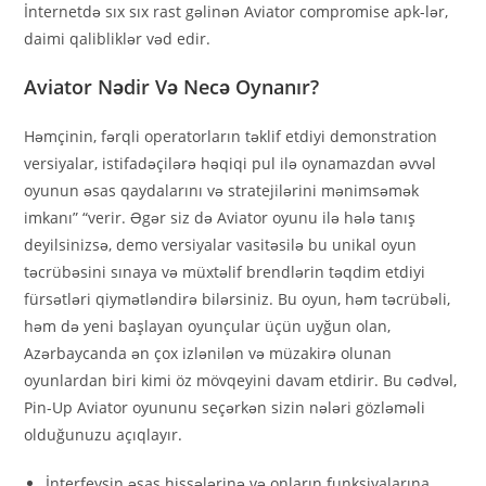
İnternetdə sıx sıx rast gəlinən Aviator compromise apk-lər,
daimi qalibliklər vəd edir.
Aviator Nədir Və Necə Oynanır?
Həmçinin, fərqli operatorların təklif etdiyi demonstration
versiyalar, istifadəçilərə həqiqi pul ilə oynamazdan əvvəl
oyunun əsas qaydalarını və stratejilərini mənimsəmək
imkanı” “verir. Əgər siz də Aviator oyunu ilə hələ tanış
deyilsinizsə, demo versiyalar vasitəsilə bu unikal oyun
təcrübəsini sınaya və müxtəlif brendlərin təqdim etdiyi
fürsətləri qiymətləndirə bilərsiniz. Bu oyun, həm təcrübəli,
həm də yeni başlayan oyunçular üçün uyğun olan,
Azərbaycanda ən çox izlənilən və müzakirə olunan
oyunlardan biri kimi öz mövqeyini davam etdirir. Bu cədvəl,
Pin-Up Aviator oyununu seçərkən sizin nələri gözləməli
olduğunuzu açıqlayır.
İnterfeysin əsas hissələrinə və onların funksiyalarına