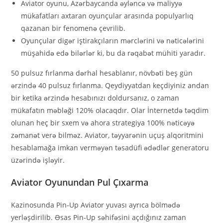
Aviator oyunu, Azərbaycanda əyləncə və maliyyə
mükafatları axtaran oyunçular arasında populyarlıq
qazanan bir fenomenə çevrilib.
Oyunçular digər iştirakçıların mərclərini və nəticələrini
müşahidə edə bilərlər ki, bu da rəqabət mühiti yaradır.
50 pulsuz fırlanma dərhal hesablanır, növbəti beş gün
ərzində 40 pulsuz fırlanma. Qeydiyyatdan keçdiyiniz andan
bir ketika ərzində hesabınızı doldursanız, o zaman
mükafatın məbləği 120% olacaqdır. Olar İnternetdə təqdim
olunan heç bir sxem və ahora strategiya 100% nəticəyə
zəmanət verə bilməz. Aviator, təyyarənin uçuş alqoritmini
hesablamağa imkan verməyən təsadüfi ədədlər generatoru
üzərində işləyir.
Aviator Oyunundan Pul Çıxarma
Kazinosunda Pin-Up Aviator yuvası ayrıca bölmədə
yerləşdirilib. Əsas Pin-Up səhifəsini açdığınız zaman