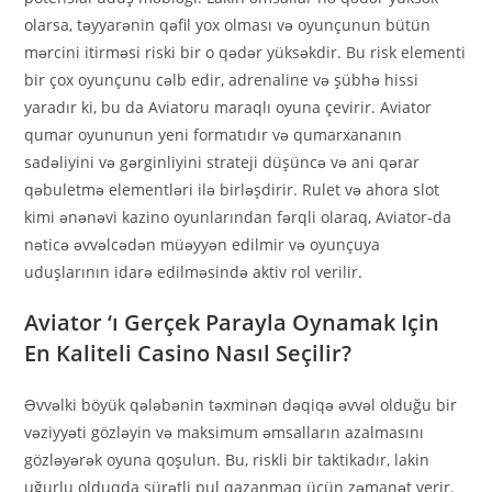
olarsa, təyyarənin qəfil yox olması və oyunçunun bütün
mərcini itirməsi riski bir o qədər yüksəkdir. Bu risk elementi
bir çox oyunçunu cəlb edir, adrenaline və şübhə hissi
yaradır ki, bu da Aviatoru maraqlı oyuna çevirir. Aviator
qumar oyununun yeni formatıdır və qumarxananın
sadəliyini və gərginliyini strateji düşüncə və ani qərar
qəbuletmə elementləri ilə birləşdirir. Rulet və ahora slot
kimi ənənəvi kazino oyunlarından fərqli olaraq, Aviator-da
nəticə əvvəlcədən müəyyən edilmir və oyunçuya
uduşlarının idarə edilməsində aktiv rol verilir.
Aviator ‘ı Gerçek Parayla Oynamak Için
En Kaliteli Casino Nasıl Seçilir?
Əvvəlki böyük qələbənin təxminən dəqiqə əvvəl olduğu bir
vəziyyəti gözləyin və maksimum əmsalların azalmasını
gözləyərək oyuna qoşulun. Bu, riskli bir taktikadır, lakin
uğurlu olduqda sürətli pul qazanmaq üçün zəmanət verir.