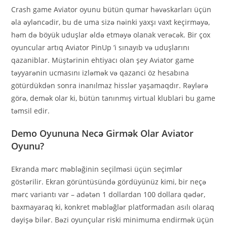
Crash game Aviator oyunu bütün qumar həvəskarları üçün
əla əyləncədir, bu de uma sizə nəinki yaxşı vaxt keçirməyə,
həm də böyük uduşlar əldə etməyə olanak verəcək. Bir çox
oyuncular artıq Aviator PinUp ’i sınayıb və uduşlarını
qazaniblar. Müştərinin ehtiyacı olan şey Aviator game
təyyarənin ucmasını izləmək və qazanci öz hesabına
götürdükdən sonra inanılmaz hisslər yaşamaqdır. Rəylərə
görə, demək olar ki, bütün tanınmış virtual klublari bu game
təmsil edir.
Demo Oyununa Necə Girmək Olar Aviator
Oyunu?
Ekranda mərc məbləğinin seçilməsi üçün seçimlər
göstərilir. Ekran görüntüsündə gördüyünüz kimi, bir neçə
mərc variantı var – adətən 1 dollardan 100 dollara qədər,
baxmayaraq ki, konkret məbləğlər platformadan asılı olaraq
dəyişə bilər. Bəzi oyunçular riski minimuma endirmək üçün