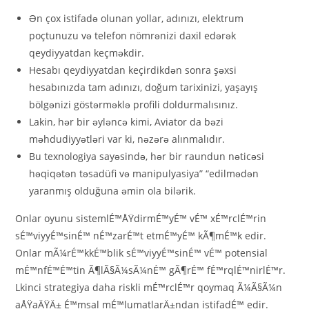
Ən çox istifadə olunan yollar, adınızı, elektrum
poçtunuzu və telefon nömrənizi daxil edərək
qeydiyyatdan keçməkdir.
Hesabı qeydiyyatdan keçirdikdən sonra şəxsi
hesabınızda tam adınızı, doğum tarixinizi, yaşayış
bölgənizi göstərməklə profili doldurmalısınız.
Lakin, hər bir əyləncə kimi, Aviator da bəzi
məhdudiyyətləri var ki, nəzərə alınmalıdır.
Bu texnologiya sayəsində, hər bir raundun nəticəsi
həqiqətən təsadüfi və manipulyasiya” “edilmədən
yaranmış olduğuna əmin ola bilərik.
Onlar oyunu sistemlÉ™ÅŸdirmÉ™yÉ™ vÉ™ xÉ™rclÉ™rin
sÉ™viyyÉ™sinÉ™ nÉ™zarÉ™t etmÉ™yÉ™ kÃ¶mÉ™k edir.
Onlar mÃ¼rÉ™kkÉ™blik sÉ™viyyÉ™sinÉ™ vÉ™ potensial
mÉ™nfÉ™É™tin Ã¶lÃ§Ã¼sÃ¼nÉ™ gÃ¶rÉ™ fÉ™rqlÉ™nirlÉ™r.
Lkinci strategiya daha riskli mÉ™rclÉ™r qoymaq Ã¼Ã§Ã¼n
aÅŸaÄŸÄ± É™msal mÉ™lumatlarÄ±ndan istifadÉ™ edir.