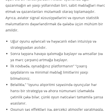
qazanmağın ən yaxşı yollarından biri, sabit məbləğləri mərc
etmək və qazanılanları mütəmadi olaraq toplamaqdır.
Ayrıca, aviator signal xüsusiyyətlərini və oyunun statistik
məlumatlarını dəyərləndirmək də qələbə üçün mühüm bir
amildir.
Uğur oyunu əyləncəli və həyəcanlı edən intuisiya və
strategiyadan asılıdır.
Sonra təyyarə havaya qalxmağa başlayır və əmsallar (və
ya mərc çarpanı) artmağa başlayır.
İlk növbədə, oynadığınız platformanın” “çıxarış
qaydalarını və minimal məbləğ limitlərini yaxşı
bilməlisiniz.
Beləliklə,” “oyunu alqoritmi sayəsində oyunçular hər
hansı bir strategiya və ahora nümunəni izləməkdə
çətinlik çəkə bilər, çünki oyun nəticələri tamamilə şansa
əsaslanır.
Oyunun səs effektləri isə, gerçekçi atmosfer yaratmaqla,