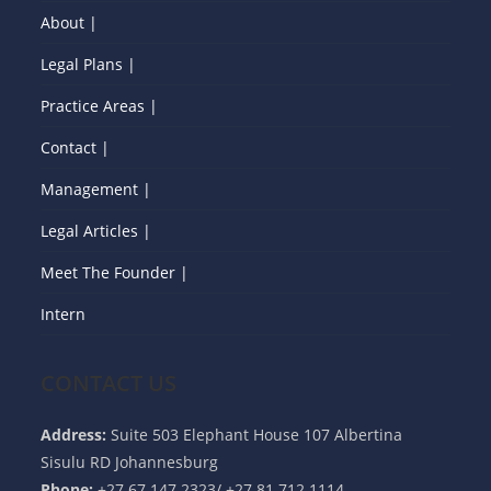
About |
Legal Plans |
Practice Areas |
Contact |
Management |
Legal Articles |
Meet The Founder |
Intern
CONTACT US
Address:
Suite 503 Elephant House 107 Albertina
Sisulu RD Johannesburg
Phone:
+27 67 147 2323/ +27 81 712 1114