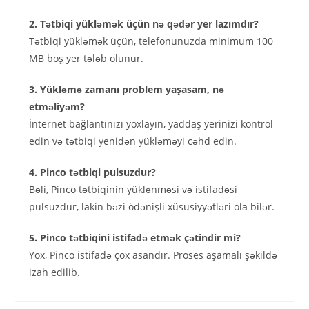
2. Tətbiqi yükləmək üçün nə qədər yer lazımdır?
Tətbiqi yükləmək üçün, telefonunuzda minimum 100
MB boş yer tələb olunur.
3. Yükləmə zamanı problem yaşasam, nə
etməliyəm?
İnternet bağlantınızı yoxlayın, yaddaş yerinizi kontrol
edin və tətbiqi yenidən yükləməyi cəhd edin.
4. Pinco tətbiqi pulsuzdur?
Bəli, Pinco tətbiqinin yüklənməsi və istifadəsi
pulsuzdur, lakin bəzi ödənişli xüsusiyyətləri ola bilər.
5. Pinco tətbiqini istifadə etmək çətindir mi?
Yox, Pinco istifadə çox asandır. Proses aşamalı şəkildə
izah edilib.