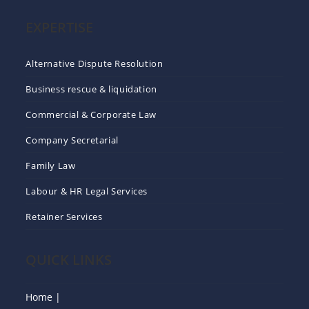
EXPERTISE
Alternative Dispute Resolution
Business rescue & liquidation
Commercial & Corporate Law
Company Secretarial
Family Law
Labour & HR Legal Services
Retainer Services
QUICK LINKS
Home |