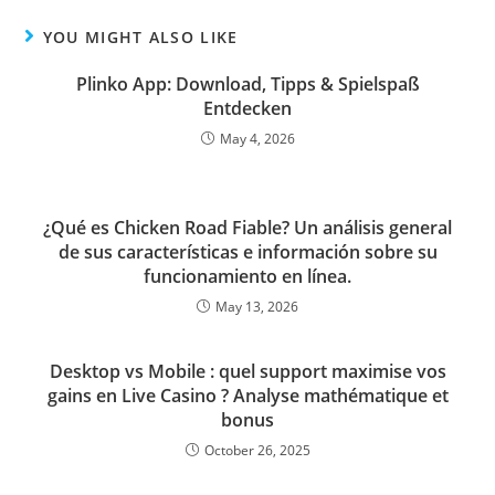
YOU MIGHT ALSO LIKE
Plinko App: Download, Tipps & Spielspaß
Entdecken
May 4, 2026
¿Qué es Chicken Road Fiable? Un análisis general
de sus características e información sobre su
funcionamiento en línea.
May 13, 2026
Desktop vs Mobile : quel support maximise vos
gains en Live Casino ? Analyse mathématique et
bonus
October 26, 2025