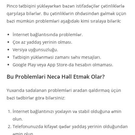
Pinco tətbiqini yükləyərkən bəzən istifadəçilər çətinliklərlə
qarşılaşa bilərlər. Bu çətinliklərin öhdəsindən gəlmək üçün
bəzi mümkün problemləri aşağıdakı kimi sıralaya bilərik:
İnternet bağlantısında problemlər.
Çox az yaddaş yerinin olması.
Versiya uyğunsuzluğu.
Tətbiqin yüklənməsi zamanı səhv mesajları.
Google Play veya App Store-da hesabın olmaması.
Bu Problemləri Necə Həll Etmək Olar?
Yuxarıda sadalanan problemləri aradan qaldırmaq üçün
bəzi tədbirlər görə bilərsiniz:
İnternet bağlantınızı yoxlayın və stabil olduğuna əmin
olun.
Telefonunuzda kifayət qədər yaddaş yerinin olduğundan
əmin olun.