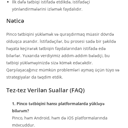
İlk dəfə tətbiqi istifadə etdikdə, istifadəçi
yönləndirmələrini izləmək faydalıdır.
Nəticə
Pinco tətbiqini yükləmək və quraşdırmaq müasir dövrdə
olduqca asandır. İstifadəçilər, bu prosesi sadə bir şəkildə
həyata keçirərək tətbiqin faydalarından istifadə edə
bilərlər. Yuxarıda verdiyimiz addım-addım bələdçi, bu
tətbiqi yükləməyinizdə sizə kömək edəcəkdir.
Qarşılaşacağınız mümkün problemləri aşmaq üçün tüyo və
strategiyalar da təqdim etdik.
Tez-tez Verilən Suallar (FAQ)
1. Pinco tətbiqini hansı platformalarda yükləyə
bilərəm?
Pinco, həm Android, həm də iOS platformalarında
mövcuddur.