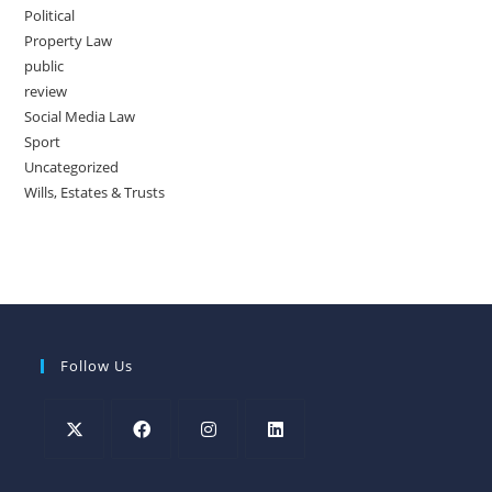
Political
Property Law
public
review
Social Media Law
Sport
Uncategorized
Wills, Estates & Trusts
Follow Us