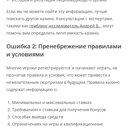
Если вы не можете найти эту информацию, лучше
поискать другое казино. Консультации с экспертами,
такими как
гемблинг-исследователь Андрей Б.
, могут
помочь вам определить легитимность казино.
Ошибка 2: Пренебрежение правилами
и условиями
Многие игроки регистрируются и начинают играть, не
прочитав правила и условия, что может привести к
нежелательным сюрпризам в будущем. Правила казино
содержат информацию о:
Минимальных и максимальных ставках
Требованиях к ставкам для получения бонусов
Способах вывода средств
Ограничениях на игры и квалификационные