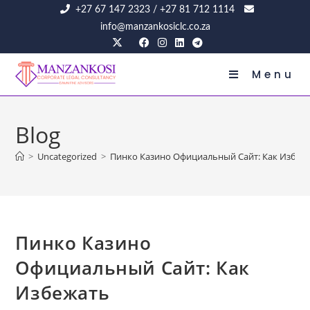
+27 67 147 2323
/
+27 81 712 1114
info@manzankosiclc.co.za
Menu
Blog
>
Uncategorized
>
Пинко Казино Официальный Сайт: Как Избе
Пинко Казино
Официальный Сайт: Как
Избежать