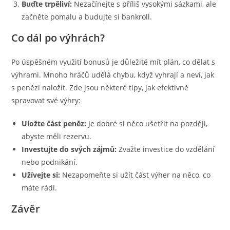
Buďte trpěliví:
Nezačínejte s příliš vysokými sázkami, ale
začněte pomalu a budujte si bankroll.
Co dál po výhrách?
Po úspěšném využití bonusů je důležité mít plán, co dělat s
výhrami. Mnoho hráčů udělá chybu, když vyhrají a neví, jak
s penězi naložit. Zde jsou některé tipy, jak efektivně
spravovat své výhry:
Uložte část peněz:
Je dobré si něco ušetřit na později,
abyste měli rezervu.
Investujte do svých zájmů:
Zvažte investice do vzdělání
nebo podnikání.
Užívejte si:
Nezapomeňte si užít část výher na něco, co
máte rádi.
Závěr