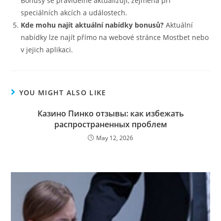
Bonusy se pravidelně aktualizují, zejména při
speciálních akcích a událostech.
Kde mohu najít aktuální nabídky bonusů?
Aktuální
nabídky lze najít přímo na webové stránce Mostbet nebo
v jejich aplikaci.
YOU MIGHT ALSO LIKE
Казино Пинко отзывы: как избежать
распространенных проблем
May 12, 2026