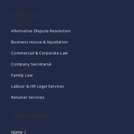
EXPERTISE
Alternative Dispute Resolution
Business rescue & liquidation
Commercial & Corporate Law
Company Secretarial
Family Law
Labour & HR Legal Services
Retainer Services
QUICK LINKS
Home |