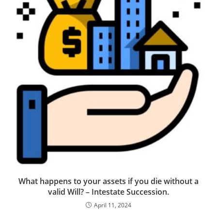
What happens to your assets if you die without a
valid Will? – Intestate Succession.
April 11, 2024